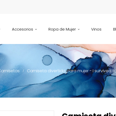
Accesorios
Ropa de Mujer
Vinos
B
Camisetas
Camiseta divertida para mujer - I survived 