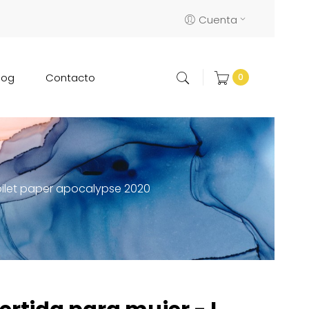
Cuenta
log
Contacto
0
toilet paper apocalypse 2020