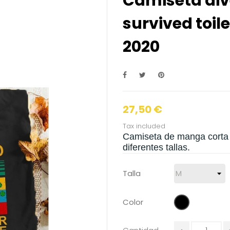
Camiseta dive
survived toil
2020
27,50 €
Tax included
Camiseta de manga corta 
diferentes tallas.
Talla
Negro
Color