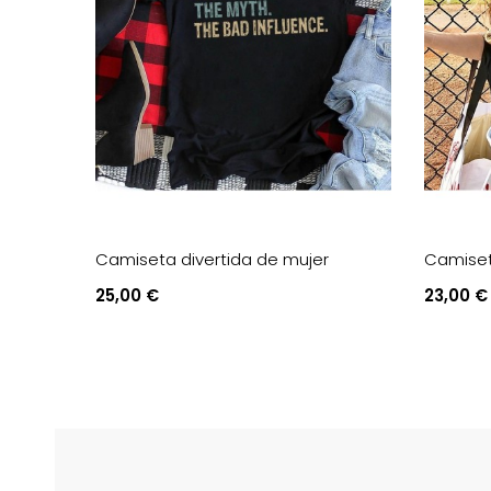
Camiseta divertida de mujer
Camiseta
Price
Price
25,00 €
23,00 €