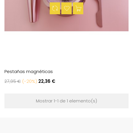
Pestañas magnéticas
Regular
Price
27,95 €
-20%
22,36 €
price
Mostrar 1-1 de 1 elemento(s)