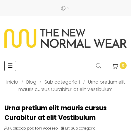
Navegación
☰
0
de
palanca
Inicio
Blog
Sub categoría 1
Urna pretium elit
mauris cursus Curabitur at elit Vestibulum
Urna pretium elit mauris cursus
Curabitur at elit Vestibulum
Publicado por:
Toni Acceseo
En:
Sub categoría 1