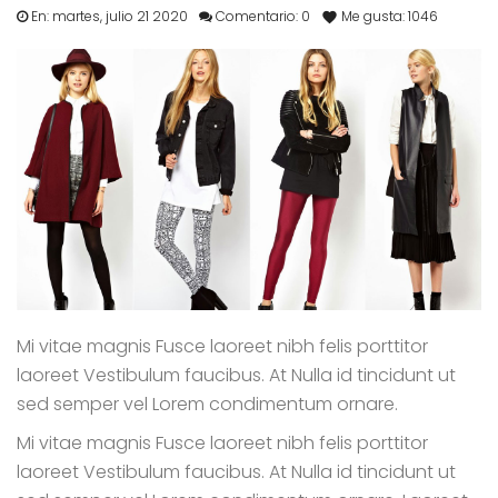
En:
martes,
julio
21
2020
Comentario:
0
Me gusta:
1046

Mi vitae magnis Fusce laoreet nibh felis porttitor
laoreet Vestibulum faucibus. At Nulla id tincidunt ut
sed semper vel Lorem condimentum ornare.
Mi vitae magnis Fusce laoreet nibh felis porttitor
laoreet Vestibulum faucibus. At Nulla id tincidunt ut